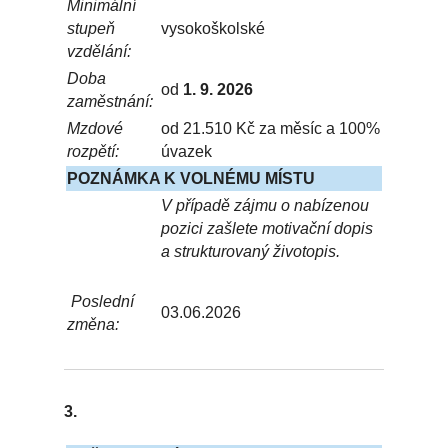
Minimální
stupeň
vysokoškolské
vzdělání:
Doba
od
1. 9. 2026
zaměstnání:
Mzdové
od 21.510 Kč za měsíc a 100%
rozpětí:
úvazek
POZNÁMKA K VOLNÉMU MÍSTU
V případě zájmu o nabízenou
pozici zašlete motivační dopis
a strukturovaný životopis.
Poslední
03.06.2026
změna:
3.