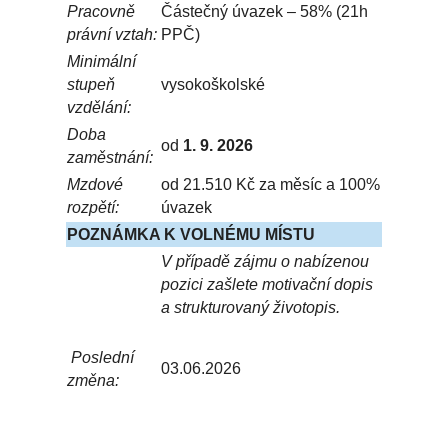
Pracovně
Částečný úvazek – 58% (21h
právní vztah:
PPČ)
Minimální
stupeň
vysokoškolské
vzdělání:
Doba
od
1. 9. 2026
zaměstnání:
Mzdové
od 21.510 Kč za měsíc a 100%
rozpětí:
úvazek
POZNÁMKA K VOLNÉMU MÍSTU
V případě zájmu o nabízenou
pozici zašlete motivační dopis
a strukturovaný životopis.
Poslední
03.06.2026
změna: