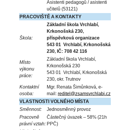
Asistenti pedagogů / asistenti
učitelů (53121)
PRACOVIŠTĚ A KONTAKTY
Základní škola Vrchlabí,
Krkonošská 230,
Škola:
příspěvková organizace
543 01 Vrchlabí, Krkonošská
230, IČ: 708 42 116
Základní škola Vrchlabí,
Místo
Krkonošská 230
výkonu
543 01 Vrchlabí, Krkonošská
práce:
230, okr. Trutnov
Kontaktní
Mgr. Renata Šimůnková, e-
osoba:
mail:
reditel@
zsam
svrchlabi.
cz
VLASTNOSTI VOLNÉHO MÍSTA
Směnnost:
Jednosměnný provoz
Pracovně
Částečný úvazek – 58% (21h
právní vztah:
PPČ)