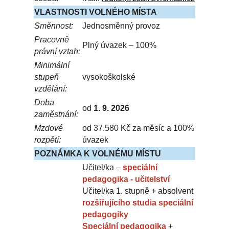
VLASTNOSTI VOLNÉHO MÍSTA
Směnnost:
Jednosměnný provoz
Pracovně
Plný úvazek – 100%
právní vztah:
Minimální
stupeň
vysokoškolské
vzdělání:
Doba
od
1. 9. 2026
zaměstnání:
Mzdové
od 37.580 Kč za měsíc a 100%
rozpětí:
úvazek
POZNÁMKA K VOLNÉMU MÍSTU
Učitel/ka –
speciální
pedagogika - učitelství
Učitel/ka 1. stupně + absolvent
rozšiřujícího studia speciální
pedagogiky
Speciální pedagogika
+