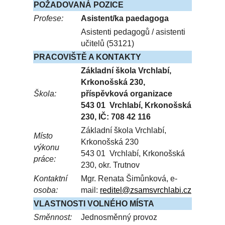
POŽADOVANÁ POZICE
Profese:
Asistent/ka paedagoga
Asistenti pedagogů / asistenti
učitelů (53121)
PRACOVIŠTĚ A KONTAKTY
Základní škola Vrchlabí,
Krkonošská 230,
Škola:
příspěvková organizace
543 01 Vrchlabí, Krkonošská
230, IČ: 708 42 116
Základní škola Vrchlabí,
Místo
Krkonošská 230
výkonu
543 01 Vrchlabí, Krkonošská
práce:
230, okr. Trutnov
Kontaktní
Mgr. Renata Šimůnková, e-
osoba:
mail:
reditel@
zsam
svrchlabi.
cz
VLASTNOSTI VOLNÉHO MÍSTA
Směnnost:
Jednosměnný provoz