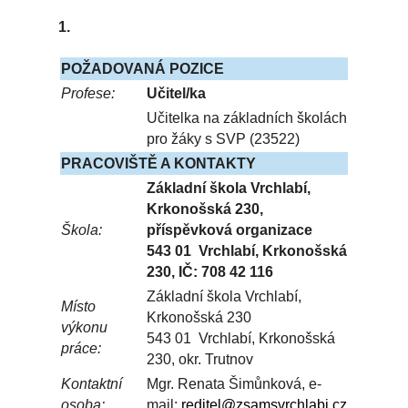
1.
POŽADOVANÁ POZICE
Profese:
Učitel/ka
Učitelka na základních školách
pro žáky s SVP (23522)
PRACOVIŠTĚ A KONTAKTY
Základní škola Vrchlabí,
Krkonošská 230,
Škola:
příspěvková organizace
543 01 Vrchlabí, Krkonošská
230, IČ: 708 42 116
Základní škola Vrchlabí,
Místo
Krkonošská 230
výkonu
543 01 Vrchlabí, Krkonošská
práce:
230, okr. Trutnov
Kontaktní
Mgr. Renata Šimůnková, e-
osoba:
mail:
reditel@
zsam
svrchlabi.
cz